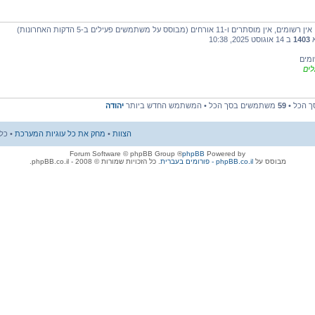
11 אורחים (מבוסס על משתמשים פעילים ב-5 הדקות האחרונות)
א
1403
ב 14 אוגוסט 2025, 10:38
מים
לים
ך הכל •
59
משתמשים בסך הכל • המשתמש החדש ביותר
יהודה
הצוות
•
מחק את כל עוגיות המערכת
• כל הזמני
® Forum Software © phpBB Group
phpBB
Powered by
מבוסס על
phpBB.co.il - פורומים בעברית
. כל הזכויות שמורות © 2008 - phpBB.co.il.