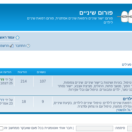
פורום שיניים
פורום יישור שיניים ורפואת שיניים אסתטית, פורום רפואת שיניים
לילדים
עמוד ראשי
התחבר
הרשמה
פעילים
נושאים
הודעות
הודעה אח
הודעה
על ידי
דר'
214
107
יפול, בעיות ושיטות ביישור שיניים: שיניים צפופות,
אחרונה
25 דצמבר 2014, 09:14
ר הפוך, מנשך פתוח, הרגלים, מציצת אצבע, יישור נסתר
נושאים
הודעות
ני נוער, ילדים ומבוגרים. טיפול עם ובלי עקירות.
לדים
הודעה
על ידי
דר'
18
9
פואת שיניים לילדים: טיפולי שיניים לילדים, בקיעת שיניים,
אחרונה
23 אפריל 2014, 08:47
גמילה ממוצץ, טיפול עם גז צחוק וסדציה.
נושאים
הודעות
 גל ולנשטין
סיסמה:
|
חבר אותי אוטומטית בכל פעם שאבקר ממחשב זה