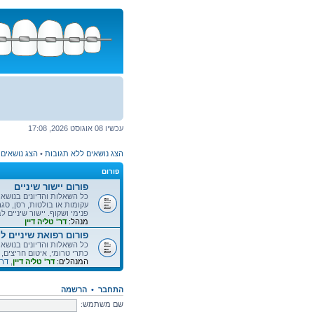
דלג
לתוכן
עכשיו 08 אוגוסט 2026, 17:08
הצג נושאים ללא תגובות
•
הצג נושאים 
פורום
פורום יישור שיניים
כל השאלות והדיונים בנושא ט
עקומות או בולטות, רסן, סג
פנימי ושקוף. יישור שיניים לב
מנהל:
דר' טליה דיין
פורום רפואת שיניים לי
כל השאלות והדיונים בנושא ר
כתרי טרומי, איטום חריצים, 
המנהלים:
דר' טליה דיין
,
דר'
התחבר
•
הרשמה
שם משתמש: