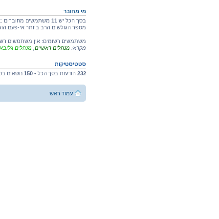
מי מחובר
בסך הכל יש
11
משתמשים מחוברים :: אין רשומים, אין מוסתרים ו-
מספר הגולשים הרב ביותר אי-פעם הו
משתמשים רשומים: אין משתמשים רשו
מקרא:
מנהלים ראשיים
,
מנהלים גלובא
סטטיסטיקות
232
הודעות בסך הכל •
150
נושאים בס
עמוד ראשי